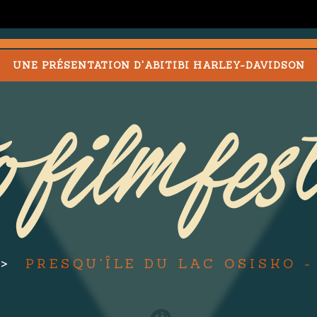
UNE PRÉSENTATION D'ABITIBI HARLEY-DAVIDSON
PRESQU'ÎLE DU LAC OSISKO 