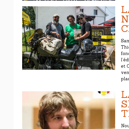
L
N
C
Sam
Thi
fon
l’é
et 
ven
pla
L
S
T
Nou