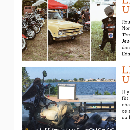
L
U
Rou
Nor
Tém
Jeu
dan
Edm
L
U
Il 
fût
cha
ce 
ou 