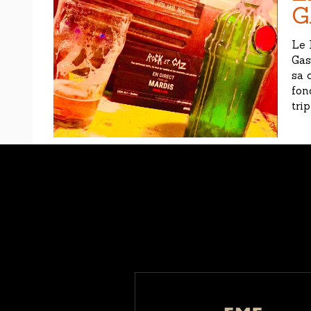
G
Le 
Gas
sa 
fon
tri