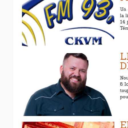
Un 
la 
14 
Tém
L
D
Nou
8 I
tou
pou
E