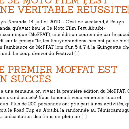
E 3E MOTO FILM FEST :
NE VÉRITABLE RÉUSSITE!
yn-Noranda, 14 juillet 2019 – C’est ce weekend, à Rouyn
anda, qu’avait lieu le 3e Moto Film Fest Abitibi-
iscamingue (MoFFAT), une édition couronnée par le succè
di, sur la presqu’île, les Rouynorandiens-nes ont pu se met
s l’ambiance du MoFFAT lors d’un 5 à 7 à la Guinguette ch
und. Le coup d’envoi du Festival […]
E PREMIER MOFFAT EST
N SUCCÈS
y a une semaine, on vivait la première édition du MoFFAT. 
 un grand succès! Nous tenons à vous remercier tous et
cun. Plus de 200 personnes ont pris part à nos activités, 
soit le Road Trip en Abitibi, la randonnée au Témiscaming
la présentation des films en plein air […]