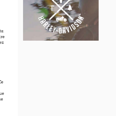
s.
tre
ez
Ce
que
ue