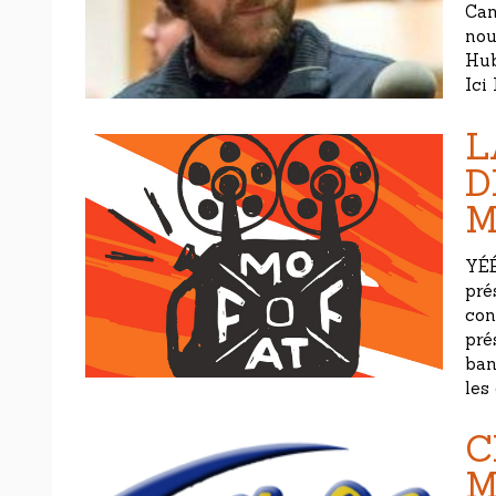
Can
nou
Hub
Ici
L
D
M
YÉÉ
pré
con
pré
ban
les
C
M