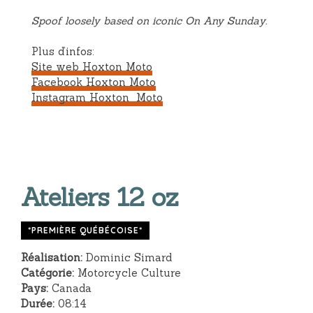
Spoof loosely based on iconic On Any Sunday.
Plus d’infos:
Site web Hoxton Moto
Facebook Hoxton Moto
Instagram Hoxton Moto
Ateliers 12 oz
*PREMIÈRE QUÉBÉCOISE*
Réalisation:
Dominic Simard
Catégorie:
Motorcycle Culture
Pays:
Canada
Durée:
08:14