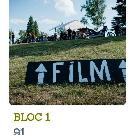
BLOC 1
91