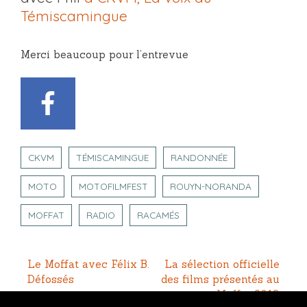
Témiscamingue
Merci beaucoup pour l’entrevue
CKVM
TÉMISCAMINGUE
RANDONNÉE
MOTO
MOTOFILMFEST
ROUYN-NORANDA
MOFFAT
RADIO
RACAMÉS
NAVIGATION
Le Moffat avec Félix B.
La sélection officielle
Défossés
des films présentés au
DE
Moffat 2018