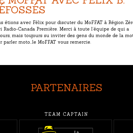
E MOFFAT AVEC FÉLIX B.
ÉFOSSÉS
s étions avec Félix pour discuter du MoFFAT à Région Zér
ci Radio-Canada Première. Merci à toute l’équipe de qui a
jours, mais toujours su inviter des gens du monde de la mo
r parler moto…le MoFFAT vous remercie.
PARTENAIRES
TEAM CAPTAIN