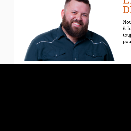
L
D
Nou
8 I
tou
pou