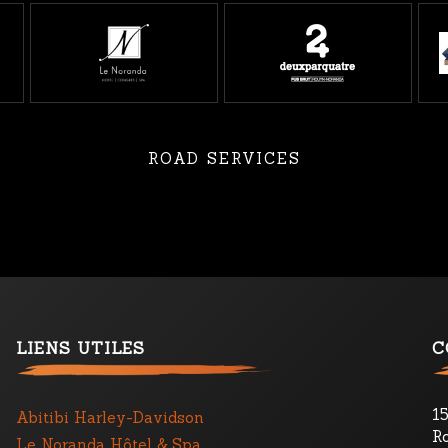
ROAD SERVICES
LIENS UTILES
C
1
Abitibi Harley-Davidson
R
Le Noranda Hôtel & Spa