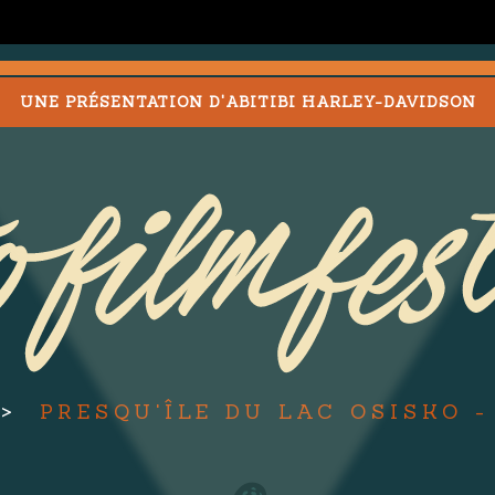
UNE PRÉSENTATION D'ABITIBI HARLEY-DAVIDSON
PRESQU'ÎLE DU LAC OSISKO 